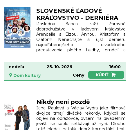
SLOVENSKÉ ĽADOVÉ
KRÁĽOVSTVO - DERNIÉRA
Posledná šanca zažiť čarovné
dobrodružstvo v ľadovom kráľovstve
Arendelle s Elzou, Annou, Kristofom a
Olafom! Nenechajte si ujsť derniéru
najobľúbenejšieho divadelného
predstavenia plného hudby, emócií a
zábavy pre malých aj veľkých. Obsadenie:
Olaf – Marián Labuda ml./ Michal Hallon Elza
– Andrea Somorovská Anna – Mirka Gális
nedeľa
25. 10. 2026
16:00
Partlová /Maťa Dolná Kristof – Dárius Koči
KÚPIŤ
Ceny
Dom kultúry
Dĺžka predstavenia: 55 minút Vhodné pre
deti od 3 rokov. Deti do 1 roka zdarma. Po
každom predstavení je možné odfotiť sa s
hercami.
Nikdy není pozdě
Jana Paulová a Václav Vydra jako filmová
dvojice trhají divácké rekordy, kdykoli se
objeví na obrazovce, ovšem na divadelním
jevišti se spolu setkávají až nyní. Dlouho
totiž hledali natolik dobrý komediální text,