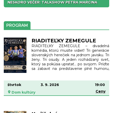
NESKORO VEČER: TALKSHOW PETRA MARCINA
SLOVENSKÉ ĽADOVÉ KRÁĽOVSTVO - DERNIÉRA
Nikdy není pozdě
PROGRAM
RIADITEĽKY ZEMEGULE
RIADITEĽKY ZEMEGULE – divadelná
komédia, ktorú musíte vidieť! Tri generácie
slovenských herečiek na jednom javisku. Tri
ženy. Tri osudy. A jeden rozhádzaný svet,
ktorý sa pokúsia upratať… po svojom. Príďte
sa zabaviť na predstavenie plné humoru,
ľudskosti a trefných postrehov o našom
živote dnes. Hrajú: Božidara Turzonovová,
Darina Abrahámová, Monika Szabó. Noc na
štvrtok
3. 9. 2026
19:00
ministerstve zahraničných vecí. Tri
Ceny
upratovačky sa pri práci bavia o svojich
Dom kultúry
životoch, milencoch a rozchodoch a popri
tom majú zaručený recept, ako upratať
dnešný rozhádzaný svet. Komédia o
normálnych ľuďoch, ktorí sa snažia vyznať v