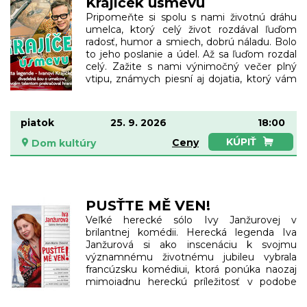
Krajíček úsmevu
chaose súčasnosti a pritom sa nezblázniť.
Pani Judit (hlavná rola, písaná pre Božidaru
Pripomeňte si spolu s nami životnú dráhu
Turzonovovú) pochádza údajne z bývalej
umelca, ktorý celý život rozdával ľuďom
šľachtickej rodiny a upratovaním si chce
radosť, humor a smiech, dobrú náladu. Bolo
udržať nielen vlastnú dôstojnosť, ale aj
to jeho poslanie a údel. Až sa ľuďom rozdal
niveau tejto krajiny. Darina (Darina
celý. Zažite s nami výnimočný večer plný
Abrahámová) sníva o milencovi z Anglicka,
vtipu, známych piesní aj dojatia, ktorý vám
ktorý...
pripomenie niektoré z nezabudnuteľných
okamihov umeleckej a ľudskej cesty Ivana
Krajíčka. Umelca a človeka, na ktorého
piatok
25. 9. 2026
18:00
nemôžeme a nechceme zabudnúť. Ivan
Krajíček. Jedinečný a neopakovateľný.
KÚPIŤ
Ceny
Dom kultúry
Herec, režisér, spevák, moderátor,
scenárista, textár... Všestranný umelec a
multitalent s obrovským komickým aj
hudobným nadaním. Ojedinelý profesionál.
Detailista a perfekcionalista. Komik zrodený
PUSŤTE MĚ VEN!
pre svet šoubiznisu. Ivan Krajíček. Dokázal
Veľké herecké sólo Ivy Janžurovej v
skĺbiť svoj veľký talent s nesmiernou
brilantnej komédii. Herecká legenda Iva
pracovitosťou. Vždy žil a pracoval na plný
Janžurová si ako inscenáciu k svojmu
plyn. Jeho svetom bolo predovšetkým
významnému životnému jubileu vybrala
divadelné javisko, pódium, miesto pred aj za
francúzsku komédiui, ktorá ponúka naozaj
televíznou kamerou alebo rozhlasovým...
mimoiadnu hereckú príležitosť v podobe
postavy veľkej hviezdy parížského divadla a
filmu Joce de Guérande. Tá sa doma chystá