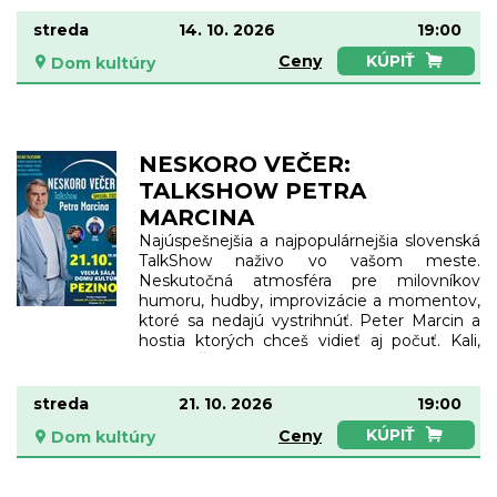
na cestu do televízneho štúdia, pretože na
streda
14. 10. 2026
19:00
programe bude priamy prenos galavečera
na jej počesť. Už je vlastne na odchode z
KÚPIŤ
Ceny
Dom kultúry
bytu, takmer všetko je pripravené, iba musí
spustiť novú bezpečnostnú roletu na terasu.
… a zo sekundy na sekundu môže byť
všetko inak!
NESKORO VEČER:
TALKSHOW PETRA
MARCINA
Najúspešnejšia a najpopulárnejšia slovenská
TalkShow naživo vo vašom meste.
Neskutočná atmosféra pre milovníkov
humoru, hudby, improvizácie a momentov,
ktoré sa nedajú vystrihnúť. Peter Marcin a
hostia ktorých chceš vidieť aj počuť. Kali,
Gabo Žifčák, Spoko. Scénky, pesničky,
rozhovory, akcie s divákmi - všetko čo máš
na Neskoro večer rád. Tešíme sa na vás!
streda
21. 10. 2026
19:00
Upozornenie: predstavenie nie je vhodné
KÚPIŤ
Ceny
Dom kultúry
pre osoby mladšie ako 12. rokov !