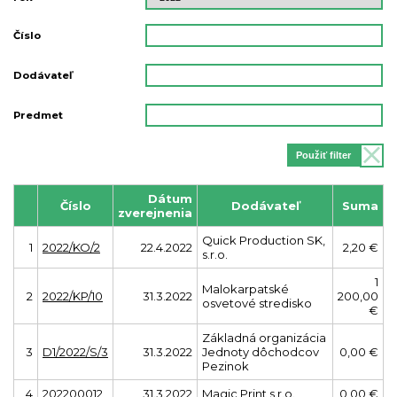
Číslo
Dodávateľ
Predmet
Použiť filter
Dátum
Číslo
Dodávateľ
Suma
zverejnenia
Quick Production SK,
1
2022/KO/2
22.4.2022
2,20 €
s.r.o.
1
Malokarpatské
2
2022/KP/10
31.3.2022
200,00
osvetové stredisko
€
Základná organizácia
3
D1/2022/S/3
31.3.2022
Jednoty dôchodcov
0,00 €
Pezinok
4
202200012
31.3.2022
Magic Print s.r.o.
0,00 €