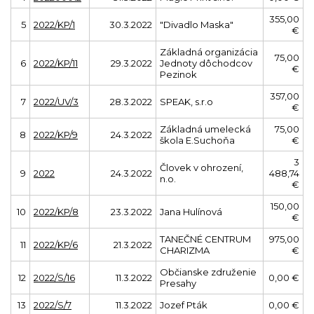
355,00
5
2022/KP/1
30.3.2022
"Divadlo Maska"
€
Základná organizácia
75,00
6
2022/KP/11
29.3.2022
Jednoty dôchodcov
€
Pezinok
357,00
7
2022/UV/3
28.3.2022
SPEAK, s.r.o
€
Základná umelecká
75,00
8
2022/KP/9
24.3.2022
škola E.Suchoňa
€
3
Človek v ohrození,
9
2022
24.3.2022
488,74
n.o.
€
150,00
10
2022/KP/8
23.3.2022
Jana Hulínová
€
TANEČNÉ CENTRUM
975,00
11
2022/KP/6
21.3.2022
CHARIZMA
€
Občianske združenie
12
2022/S/16
11.3.2022
0,00 €
Presahy
13
2022/S/7
11.3.2022
Jozef Pták
0,00 €