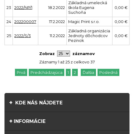
Základná umelecká
23
2022/NP/1
18.2.2022
škola Eugena
0,00 €
Suchoňa
24
202200007
17.2.2022
Magic Print s.r.o.
0,00 €
Základná organizácia
25
2022/S/3
11.2.2022
Jednoty dôchodcov
0,00 €
Pezinok
Zobraz
záznamov
Záznamy 1 až 25 z celkovo 37
Prvá
Predchádzajúca
1
2
Ďalšia
Posledná
KDE NÁS NÁJDETE
INFORMÁCIE