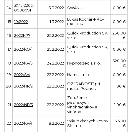
ZML-2202-
14
3.3.2022
SWAN, a.s.
0,00 €
0000091
Lukáš Kočnar-PRO-
15
10/2022
1.3.2022
0,00 €
FACTOR
Quick Production SK,
230,00
16
2022KP7
25.2.2022
s. r. o.
€
Quick Production SK,
17
2022/KO/1
25.2.2022
0,00 €
s. r. o.
320,00
18
2022/KP/5
24.2.2022
Hypnotized s. r. o.
€
19
2022/S/4
22.2.2022
Hamu s. r. o.
0,00 €
OZ "RADOSŤ" pri
20
2022/NP/2
22.2.2022
1,00 €
meste Pezinok
Združenie
pezinských
21
2022/NP/3
22.2.2022
1,00 €
vinohradníkov a
vinárov
Výkup drahých kovov
75,00
22
2022/KP/4
18.2.2022
SK s.r.o.
€