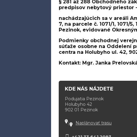
§ 281 až 288 Obchodného zák
predpisov
nebytový priestor 
nachádzajúcich sa v areáli Amf
7, na parcele č. 1071/1, 1071/5
Pezinok, evidované Okresný
Podmienky obchodnej verejn
súťaže osobne na Oddelení p
centra na Holubyho ul. 42, 90
Kontakt: Mgr. Janka Prelovská
KDE NÁS NÁJDETE
Podujatia Pezinok
Holubyho 42
902 01 Pezinok
Naplánovať trasu
+421 33 641 2093