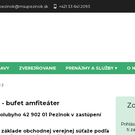
pezinok@msupezinok.sk
+421 33 641 2093
TAVY
ZVEREJŇOVANIE
PRENÁJMY A SLUŽBY
O 
 2
- bufet amfiteáter
Zo
Holubyho 42 902 01 Pezinok
v zastúpení
Prihlá
ti z
 základe obchodnej verejnej súťaže podľa