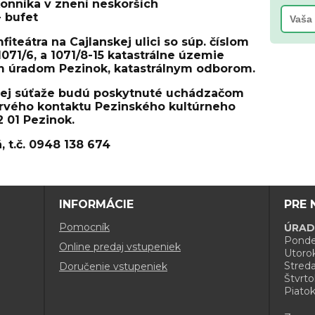
onníka v znení neskorších
- bufet
iteátra na Cajlanskej ulici so súp. číslom
, 1071/6, a 1071/8-15 katastrálne územie
m úradom Pezinok, katastrálnym odborom.
ej súťaže budú poskytnuté uchádzačom
rvého kontaktu Pezinského kultúrneho
2 01 Pezinok.
, t.č. 0948 138 674
INFORMÁCIE
PRE 
Pomocník
ÚRAD
Ponde
Online predaj vstupeniek
Utoro
Stred
Doručenie vstupeniek
Štvrto
Piato