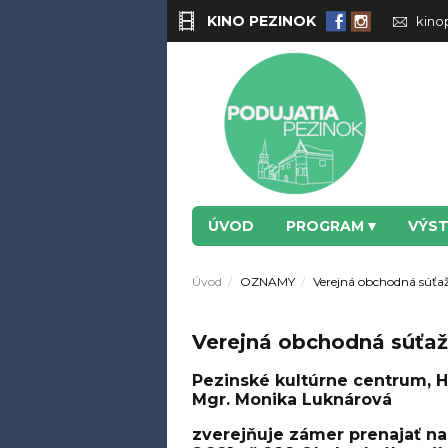
KINO PEZINOK
kino
ÚVOD
PROGRAM
VÝS
Úvod
OZNAMY
Verejná obchodná súťaž
Verejná obchodná súťaž 
Pezinské kultúrne centrum, 
Mgr. Monika Luknárová
zverejňuje zámer prenajať na