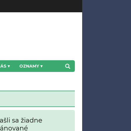
NÁS
OZNAMY
šli sa žiadne
lánované