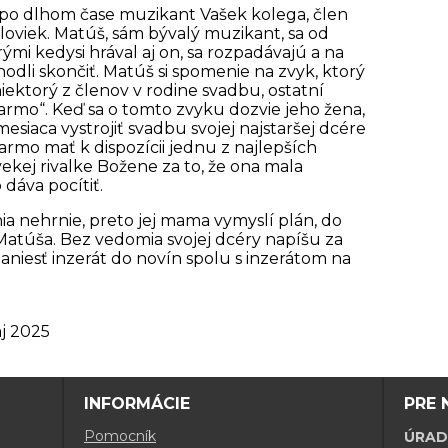
po dlhom čase muzikant Vašek kolega, člen
áloviek. Matúš, sám bývalý muzikant, sa od
rými kedysi hrával aj on, sa rozpadávajú a na
hodli skončiť. Matúš si spomenie na zvyk, ktorý
niektorý z členov v rodine svadbu, ostatní
armo“. Keď sa o tomto zvyku dozvie jeho žena,
siaca vystrojiť svadbu svojej najstaršej dcére
armo mať k dispozícii jednu z najlepších
dvekej rivalke Božene za to, že ona mala
 dáva pocítiť.
ia nehrnie, preto jej mama vymyslí plán, do
Matúša. Bez vedomia svojej dcéry napíšu za
aniesť inzerát do novín spolu s inzerátom na
áj 2025
INFORMÁCIE
PRE 
Pomocník
ÚRAD