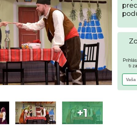
pred
podu
Zo
Prihlá
ti z
+1