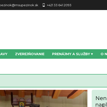
pezinok@msupezinok.sk
+421 33 641 2093
TAVY
ZVEREJŇOVANIE
PRENÁJMY A SLUŽBY
O 
Nena
nap