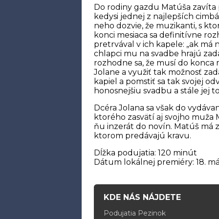
Do rodiny gazdu Matúša zavíta 
kedysi jednej z najlepších cimb
neho dozvie, že muzikanti, s kto
konci mesiaca sa definitívne roz
pretrvával v ich kapele: „ak má 
chlapci mu na svadbe hrajú zad
rozhodne sa, že musí do konca me
Jolane a využiť tak možnosť zad
kapiel a pomstiť sa tak svojej o
honosnejšiu svadbu a stále jej to
Dcéra Jolana sa však do vydávan
ktorého zasvätí aj svojho muža 
ňu inzerát do novín. Matúš má z
ktorom predávajú kravu.
Dĺžka podujatia: 120 minút
Dátum lokálnej premiéry: 18. m
KDE NÁS NÁJDETE
Podujatia Pezinok