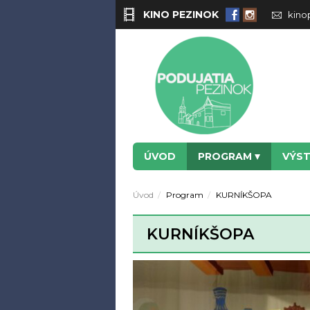
KINO PEZINOK
kino
ÚVOD
PROGRAM
VÝS
Úvod
Program
KURNÍKŠOPA
KURNÍKŠOPA