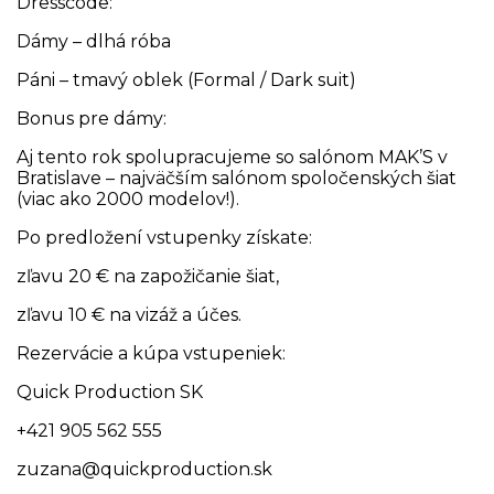
Dresscode:
Dámy – dlhá róba
Páni – tmavý oblek (Formal / Dark suit)
Bonus pre dámy:
Aj tento rok spolupracujeme so salónom MAK’S v
Bratislave – najväčším salónom spoločenských šiat
(viac ako 2000 modelov!).
Po predložení vstupenky získate:
zľavu 20 € na zapožičanie šiat,
zľavu 10 € na vizáž a účes.
Rezervácie a kúpa vstupeniek:
Quick Production SK
+421 905 562 555
zuzana@quickproduction.sk