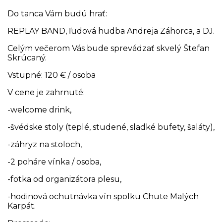
Do tanca Vám budú hrať:
REPLAY BAND, ľudová hudba Andreja Záhorca, a DJ.
Celým večerom Vás bude sprevádzať skvelý Štefan
Skrúcaný.
Vstupné: 120 € / osoba
V cene je zahrnuté:
-welcome drink,
-švédske stoly (teplé, studené, sladké bufety, šaláty),
-záhryz na stoloch,
-2 poháre vínka / osoba,
-fotka od organizátora plesu,
-hodinová ochutnávka vín spolku Chute Malých
Karpát.