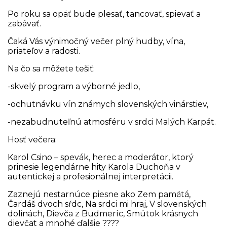
Po roku sa opäť bude plesať, tancovať, spievať a
zabávať.
Čaká Vás výnimočný večer plný hudby, vína,
priateľov a radosti.
Na čo sa môžete tešiť:
-skvelý program a výborné jedlo,
-ochutnávku vín známych slovenských vinárstiev,
-nezabudnuteľnú atmosféru v srdci Malých Karpát.
Hosť večera:
Karol Csino – spevák, herec a moderátor, ktorý
prinesie legendárne hity Karola Duchoňa v
autentickej a profesionálnej interpretácii.
Zaznejú nestarnúce piesne ako Zem pamätá,
Čardáš dvoch sŕdc, Na srdci mi hraj, V slovenských
dolinách, Dievča z Budmeríc, Smútok krásnych
dievčat a mnohé ďalšie ????