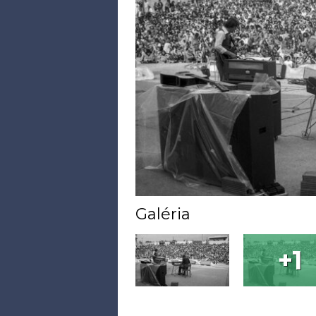
Galéria
+1