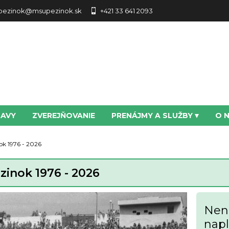
pezinok@msupezinok.sk
+421 33 641 2093
TAVY
ZVEREJŇOVANIE
PRENÁJMY A SLUŽBY
O 
ok 1976 - 2026
zinok 1976 - 2026
Nena
nap