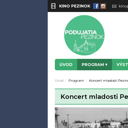
KINO PEZINOK
kino
ÚVOD
PROGRAM
VÝS
Úvod
Program
Koncert mladosti Pezin
Koncert mladosti Pe