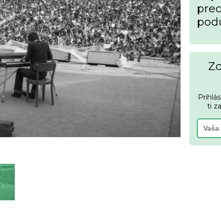
pred
podu
Zo
Prihlá
ti z