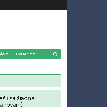
NÁS
OZNAMY
šli sa žiadne
lánované