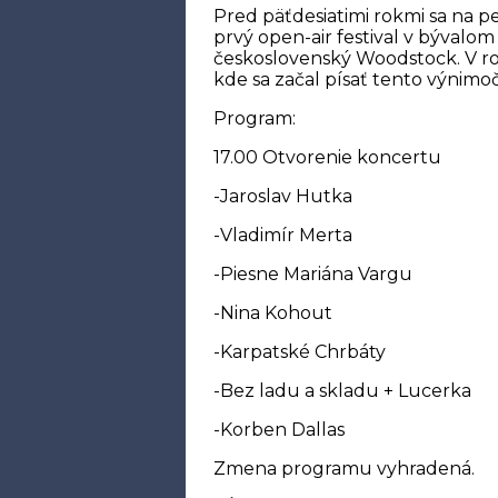
Pred päťdesiatimi rokmi sa na p
prvý open-air festival v bývalo
československý Woodstock. V ro
kde sa začal písať tento výnimo
Program:
17.00 Otvorenie koncertu
-Jaroslav Hutka
-Vladimír Merta
-Piesne Mariána Vargu
-Nina Kohout
-Karpatské Chrbáty
-Bez ladu a skladu + Lucerka
-Korben Dallas
Zmena programu vyhradená.